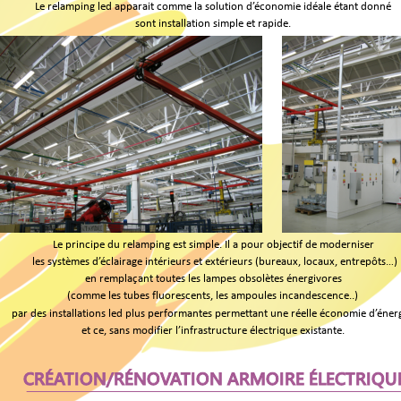
Le relamping led apparait comme la solution d’économie idéale étant donné 
sont installation simple et rapide. 
Le principe du relamping est simple. Il a pour objectif de moderniser
 les systèmes d’éclairage intérieurs et extérieurs (bureaux, locaux, entrepôts…) 
en remplaçant toutes les lampes obsolètes énergivores 
(comme les tubes fluorescents, les ampoules incandescence..) 
par des installations led plus performantes permettant une réelle économie d’énerg
et ce, sans modifier l’infrastructure électrique existante.
CRÉATION/RÉNOVATION ARMOIRE ÉLECTRIQU